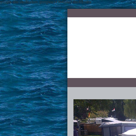
google-site-verification: googlea143b4d4e73bc4f3.html